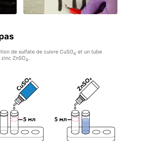
 pas
ution de sulfate de cuivre CuSO
et un tube
4
e zinc ZnSO
.
4