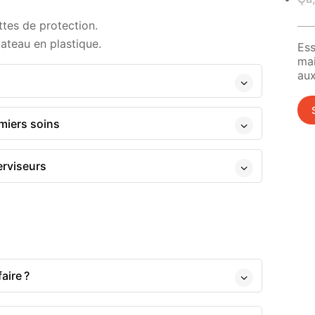
ttes de protection.
lateau en plastique.
Ess
ma
aux
miers soins
erviseurs
aire ?