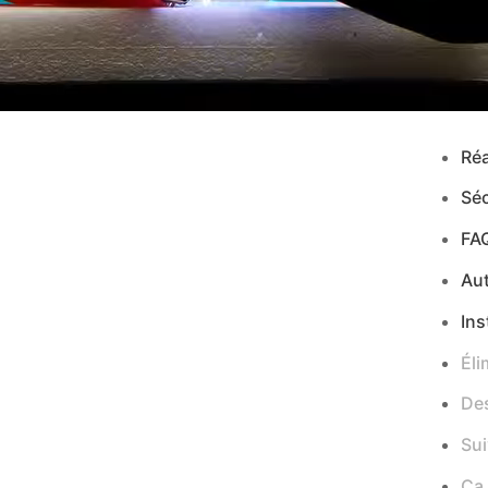
Réa
Séc
FA
Au
Ins
Éli
Des
Sui
Ça,