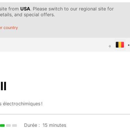
 site from
USA
. Please switch to our regional site for
tails, and special offers.
r country
ll
s électrochimiques !
Durée :
15 minutes