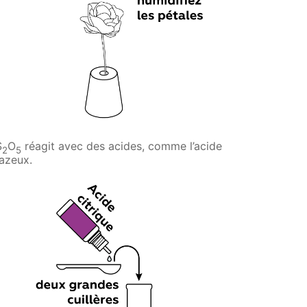
S
O
réagit avec des acides, comme l’acide
2
5
azeux.