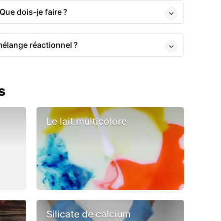
Que dois-je faire ?
élange réactionnel ?
s
Le lait multicolore
Silicate de calcium