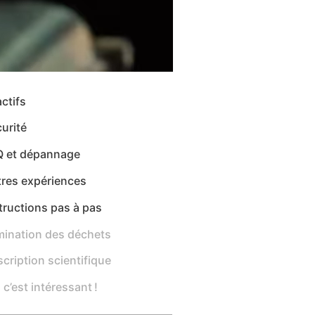
ctifs
urité
Q et dépannage
tres expériences
tructions pas à pas
mination des déchets
cription scientifique
 c’est intéressant !