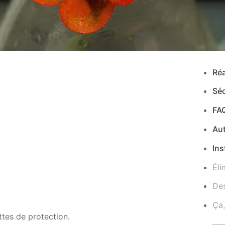
Réa
Séc
FA
Au
Ins
Éli
Des
Ça,
ttes de protection.