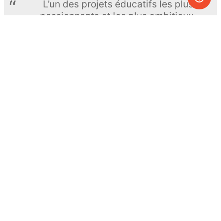
L’un des projets éducatifs les plus
passionnants et les plus ambitieux.
The Royal Society of Chemistry
En apprendre davantage →
S’INSCRIRE
© MEL Science 2015–2026
Service client
Foire aux questions
Poser une question
Mon MEL