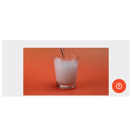
Des dizaines d’expériences que vous
pouvez faire à la maison.
L’un des projets éducatifs les plus