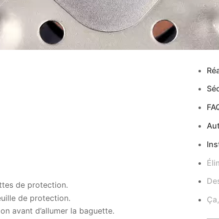
Réa
Séc
FA
Au
Ins
Éli
Des
ttes de protection.
euille de protection.
Ça,
on avant d’allumer la baguette.