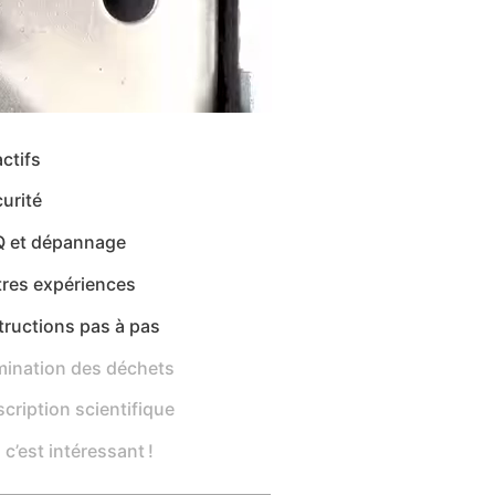
ctifs
urité
Q et dépannage
tres expériences
tructions pas à pas
mination des déchets
cription scientifique
 c’est intéressant !