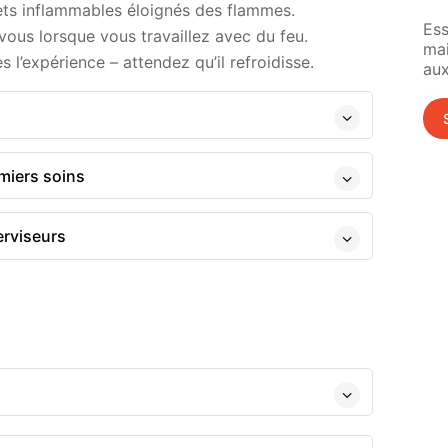
ets inflammables éloignés des flammes.
Ess
vous lorsque vous travaillez avec du feu.
ma
 l’expérience – attendez qu’il refroidisse.
aux
miers soins
erviseurs