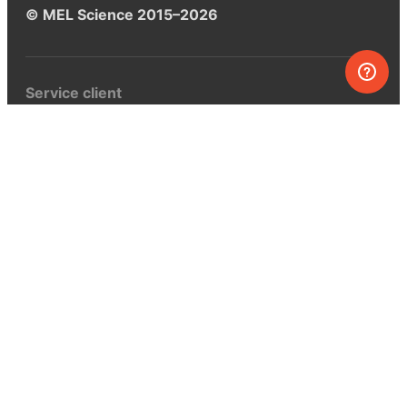
© MEL Science 2015–2026
Service client
Foire aux questions
Poser une question
Mon MEL
MEL Science
Curiosity Box
WeAreInquisitive
Programme d’affiliation
Articles