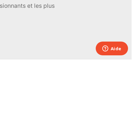
sionnants et les plus
Pour nous joindre
UK:
+44 808 281 2775
USA:
+1 (855) 971‑2330