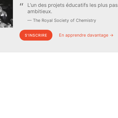
L’un des projets éducatifs les plus pas
ambitieux.
The Royal Society of Chemistry
En apprendre davantage →
S’INSCRIRE
MEL Science
À propos de MEL Science
Curiosity Box
À propos
WeAreInquisitive
Revue de presse