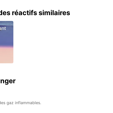
es réactifs similaires
ant
anger
des gaz inflammables.