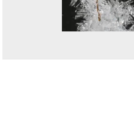
© MEL Science 2015–2026
Service client
Foire aux questions
Poser une question