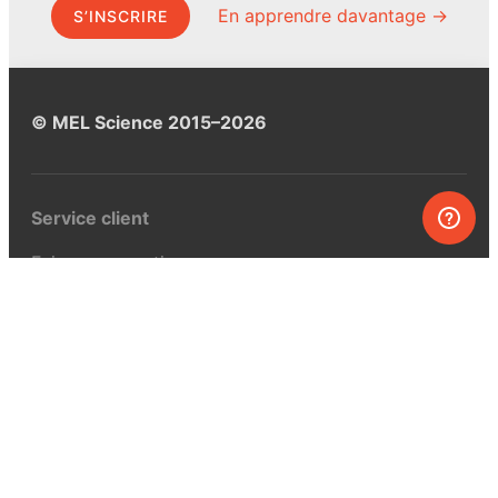
En apprendre davantage →
S’INSCRIRE
© MEL Science 2015–2026
Service client
Foire aux questions
Poser une question
Mon MEL
MEL Science
Curiosity Box