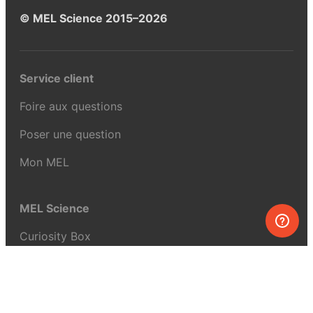
© MEL Science 2015–2026
Service client
Foire aux questions
Poser une question
Mon MEL
MEL Science
Curiosity Box
WeAreInquisitive
Programme d’affiliation