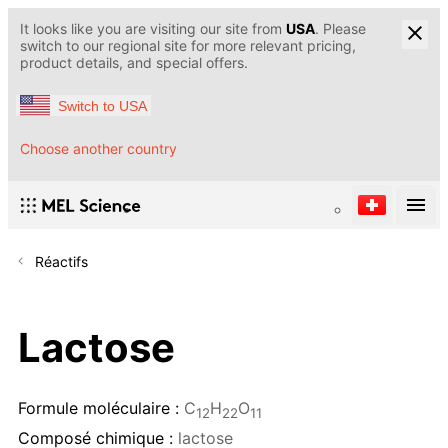
It looks like you are visiting our site from
USA
. Please
switch to our regional site for more relevant pricing,
product details, and special offers.
Switch to USA
Choose another country
Réactifs
Lactose
Formule moléculaire :
С
H
O
12
22
11
Composé chimique :
lactose