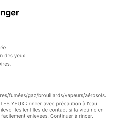
anger
ée.
on des yeux.
oires.
ières/fumées/gaz/brouillards/vapeurs/aérosols.
 YEUX : rincer avec précaution à l’eau
ever les lentilles de contact si la victime en
e facilement enlevées. Continuer à rincer.