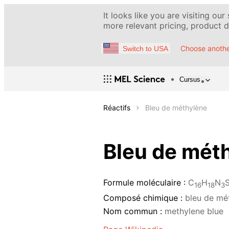
It looks like you are visiting our
more relevant pricing, product de
Choose anothe
Switch to USA
Cursus
Réactifs
Bleu de méthylène
Bleu de mét
Formule moléculaire :
C
H
N
16
18
3
Composé chimique :
bleu de mé
Nom commun :
methylene blue