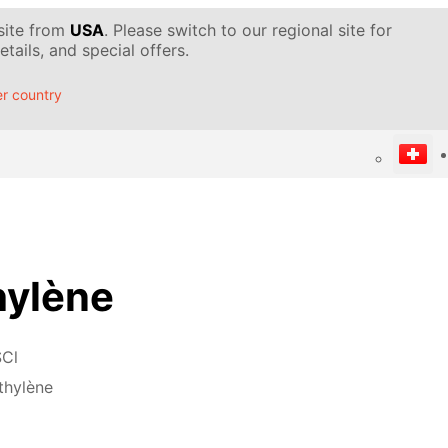
 site from
USA
. Please switch to our regional site for
tails, and special offers.
r country
hylène
SCl
thylène