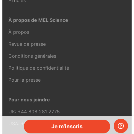
Articles
À propos de MEL Science
À propos
Revue de presse
Conditions générales
Politique de confidentialité
Pour la presse
Pour nous joindre
UK:
+44 808 281 2775
USA:
+1 (855) 971‑2330
Je m’inscris