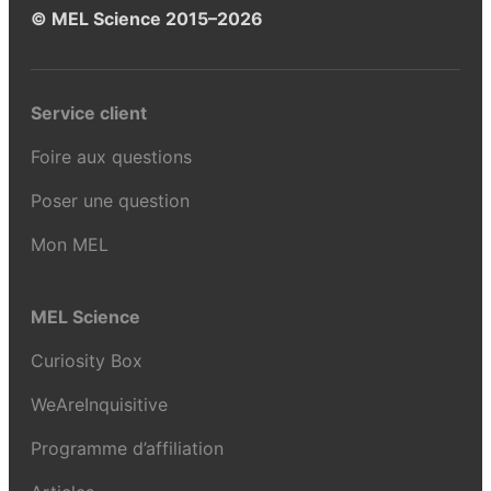
© MEL Science 2015–2026
Service client
Foire aux questions
Poser une question
Mon MEL
MEL Science
Curiosity Box
WeAreInquisitive
Programme d’affiliation