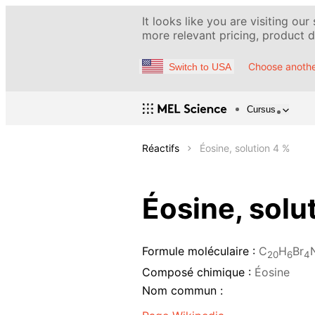
It looks like you are visiting our
more relevant pricing, product de
Choose anothe
Switch to USA
Cursus
Réactifs
Éosine, solution 4 %
Éosine, solu
Formule moléculaire :
C
H
Br
20
6
4
Composé chimique :
Éosine
Nom commun :