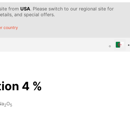
 site from
USA
. Please switch to our regional site for
tails, and special offers.
r country
tion 4 %
Na
O
2
5