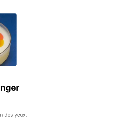
anger
on des yeux.