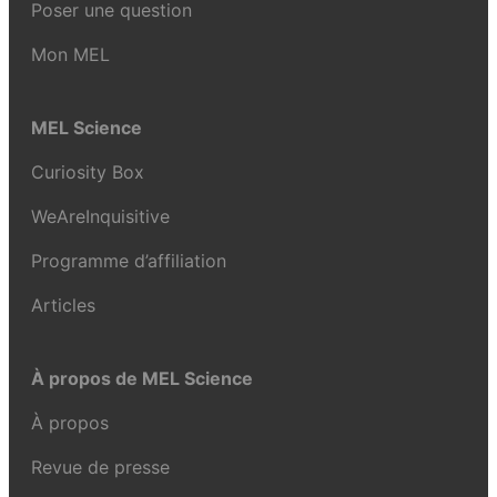
Poser une question
Mon MEL
MEL Science
Curiosity Box
WeAreInquisitive
Programme d’affiliation
Articles
À propos de MEL Science
À propos
Revue de presse