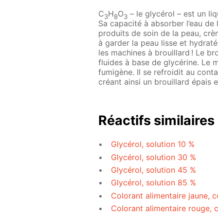
C
H
O
– le glycérol – est un li
3
8
3
Sa capacité à absorber l’eau de l
produits de soin de la peau, crè
à garder la peau lisse et hydrat
les machines à brouillard ! Le br
fluides à base de glycérine. Le 
fumigène. Il se refroidit au conta
créant ainsi un brouillard épais et
Réactifs similaires
Glycérol, solution 10 %
Glycérol, solution 30 %
Glycérol, solution 45 %
Glycérol, solution 85 %
Colorant alimentaire jaune, 
Colorant alimentaire rouge, 