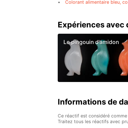
Colorant alimentaire bleu, c
Expériences avec d
Le pingouin d’amidon
Informations de d
Ce réactif est considéré comme 
Traitez tous les réactifs avec p