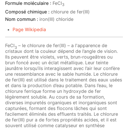
Formule moléculaire :
FeCl
3
Composé chimique :
chlorure de fer(III)
Nom commun :
iron(III) chloride
Page Wikipedia
FeCl
– le chlorure de fer(III) – a l'apparence de
3
cristaux dont la couleur dépend de l’angle de vision.
Ils peuvent être violets, verts, brun-rougeâtres ou
brun foncé avec un éclat métallique. Leur teinte
jaunâtre lorsqu’ils interagissent avec l’air leur confère
une ressemblance avec le sable humide. Le chlorure
de fer(III) est utilisé dans le traitement des eaux usées
et dans la production d’eau potable. Dans l’eau, le
chlorure ferrique forme un hydroxyde de fer
légèrement soluble. Au cours de sa formation,
diverses impuretés organiques et inorganiques sont
capturées, formant des flocons lâches qui sont
facilement éliminés des effluents traités. Le chlorure
de fer(III) pur a de fortes propriétés acides, et il est
souvent utilisé comme catalyseur en synthèse