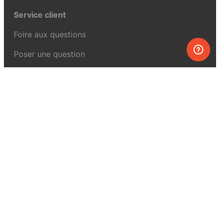
Service client
Foire aux questions
Poser une question
Mon MEL
MEL Science
Curiosity Box
WeAreInquisitive
Programme d’affiliation
Articles
À propos de MEL Science