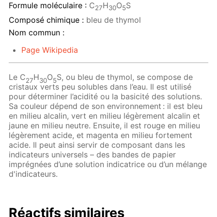
Formule moléculaire :
C
H
O
S
27
30
5
Composé chimique :
bleu de thymol
Nom commun :
Page Wikipedia
Le C
H
O
S, ou bleu de thymol, se compose de
27
30
5
cristaux verts peu solubles dans l’eau. Il est utilisé
pour déterminer l’acidité ou la basicité des solutions.
Sa couleur dépend de son environnement : il est bleu
en milieu alcalin, vert en milieu légèrement alcalin et
jaune en milieu neutre. Ensuite, il est rouge en milieu
légèrement acide, et magenta en milieu fortement
acide. Il peut ainsi servir de composant dans les
indicateurs universels – des bandes de papier
imprégnées d’une solution indicatrice ou d’un mélange
d'indicateurs.
Réactifs similaires