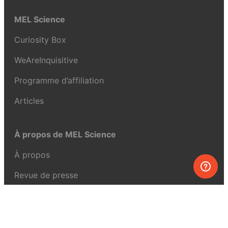
MEL Science
Curiosity Box
WeAreInquisitive
Programme d’affiliation
Articles
À propos de MEL Science
À propos
Revue de presse
Conditions générales
Politique de confidentialité