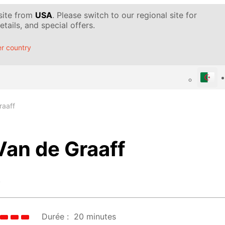
 site from
USA
. Please switch to our regional site for
tails, and special offers.
r country
raaff
Van de Graaff
!
Durée :
20 minutes