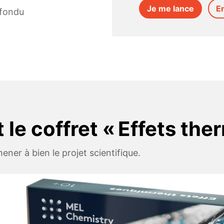
Je me lance
E
rfondu
 le coffret « Effets the
ener à bien le projet scientifique.