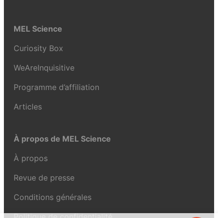
MEL Science
Curiosity Box
WeAreInquisitive
Programme d’affiliation
Articles
À propos de MEL Science
À propos
Revue de presse
Conditions générales
Politique de confidentialité