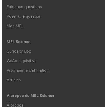
Foire aux questions
Poser une question
Mon MEL
MEL Science
Curiosity Box
WeAreInquisitive
Programme d’affiliation
Articles
À propos de MEL Science
À propos