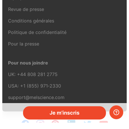
Revue de presse
Conditions générales
Politique de confidentialité
Pour la presse
Pour nous joindre
UK:
+44 808 281 2775
USA:
+1 (855) 971‑2330
support@melscience.com
Je m’inscris