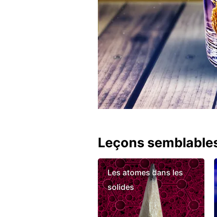
Leçons semblable
Les atomes dans les
solides