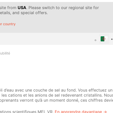
 site from
USA
. Please switch to our regional site for
tails, and special offers.
r country
ubilité
li d’eau avec une couche de sel au fond. Vous effectuez un
: les cations et les anions de sel redevenant cristallins. No
apprenants verront qu’à un moment donné, ces chiffres dev
lations scientifiques MEL VR.
En apprendre davantage →