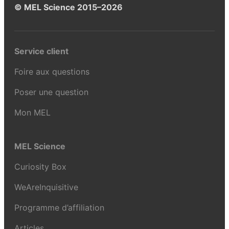
© MEL Science 2015–2026
Service client
Foire aux questions
Poser une question
Mon MEL
MEL Science
Curiosity Box
WeAreInquisitive
Programme d’affiliation
Articles