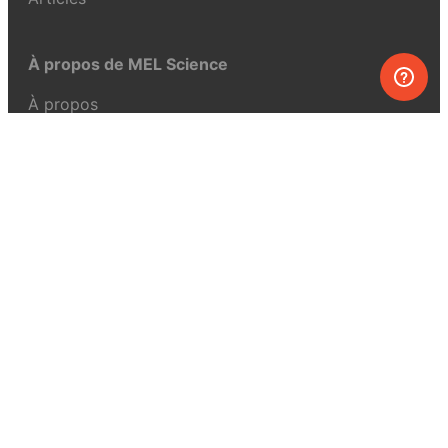
À propos de MEL Science
À propos
Revue de presse
Conditions générales
Politique de confidentialité
Pour la presse
Pour nous joindre
UK:
+44 808 281 2775
USA:
+1 (855) 971‑2330