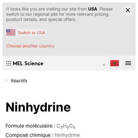
It looks like you are visiting our site from
USA
. Please
switch to our regional site for more relevant pricing,
product details, and special offers.
Switch to USA
Choose another country
Réactifs
Ninhydrine
Formule moléculaire :
C
H
O
9
6
4
Composé chimique :
Ninhydrine