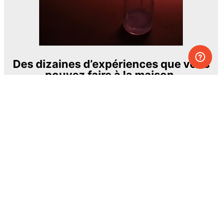
Des dizaines d’expériences que vous
pouvez faire à la maison.
L’un des projets éducatifs les plus
passionnants et les plus ambitieux.
The Royal Society of Chemistry
En apprendre davantage →
S’INSCRIRE
© MEL Science 2015–2026