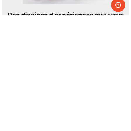
Des dizaines d’expériences que vous
pouvez faire à la maison.
L’un des projets éducatifs les plus
passionnants et les plus ambitieux.
The Royal Society of Chemistry
En apprendre davantage →
S’INSCRIRE
© MEL Science 2015–2026
Service client