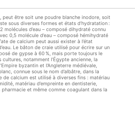
m, peut être soit une poudre blanche inodore, soit
existe sous diverses formes et états d’hydratation :
c 2 molécules d’eau – composé dihydraté connu
 avec 0,5 molécule d’eau – composé hémihydraté
fate de calcium peut aussi exister à l’état
eau. Le bâton de craie utilisé pour écrire sur un
mposé de gypse à 60 %, mais porte toujours le
 cultures, notamment l’Égypte ancienne, la
Empire byzantin et l’Angleterre médiévale,
 blanc, connue sous le nom d’albâtre, dans la
e de calcium est utilisé à diverses fins : matériau
idité, matériau d’empreinte en dentisterie,
en pharmacie et même comme coagulant dans la