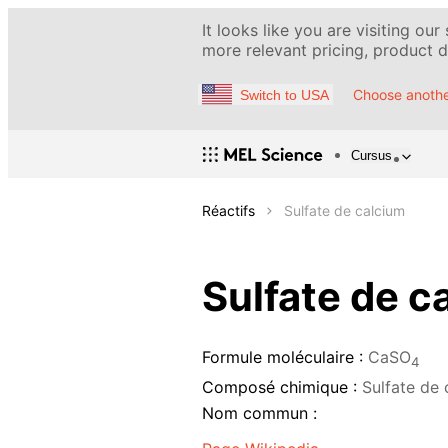
It looks like you are visiting our
more relevant pricing, product de
Choose anothe
Switch to USA
Cursus
Réactifs
Sulfate de calcium
Sulfate de c
Formule moléculaire :
CaSO
4
Composé chimique :
Sulfate de 
Nom commun :