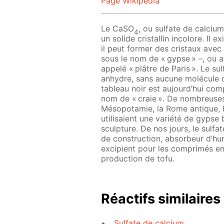
Page Wikipedia
Le CaSO
, ou sulfate de calciu
4
un solide cristallin incolore. Il 
il peut former des cristaux ave
sous le nom de « gypse » –, ou
appelé « plâtre de Paris ». Le sul
anhydre, sans aucune molécule d’
tableau noir est aujourd’hui co
nom de « craie ». De nombreuses
Mésopotamie, la Rome antique, l’
utilisaient une variété de gypse
sculpture. De nos jours, le sulfat
de construction, absorbeur d’hum
excipient pour les comprimés 
production de tofu.
Réactifs similaires
Sulfate de calcium