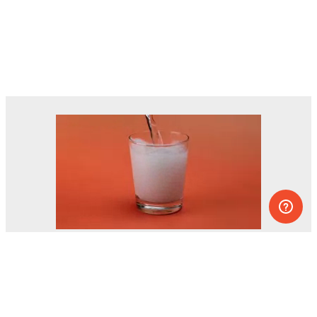
Des dizaines d’expériences que vous
pouvez faire à la maison.
L’un des projets éducatifs les plus