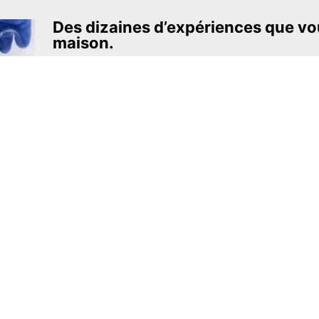
Des dizaines d’expériences que vou
maison.
L’un des projets éducatifs les plus pas
ambitieux.
The Royal Society of Chemistry
En apprendre davantage →
S’INSCRIRE
MEL Science
À propos de MEL Science