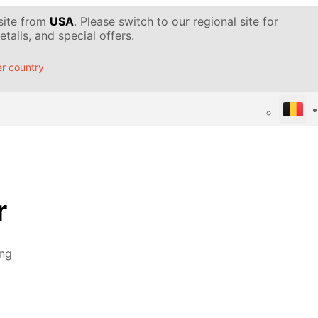
 site from
USA
. Please switch to our regional site for
tails, and special offers.
r country
r
ing