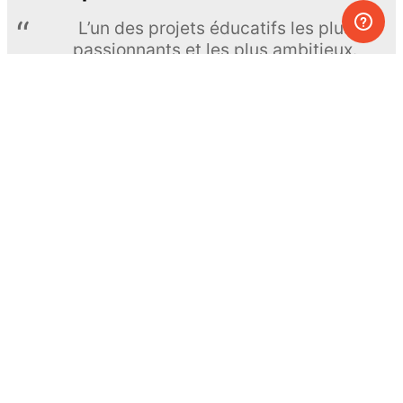
L’un des projets éducatifs les plus
passionnants et les plus ambitieux.
The Royal Society of Chemistry
En apprendre davantage →
S’INSCRIRE
© MEL Science 2015–2026
Service client
Foire aux questions
Poser une question
Mon MEL