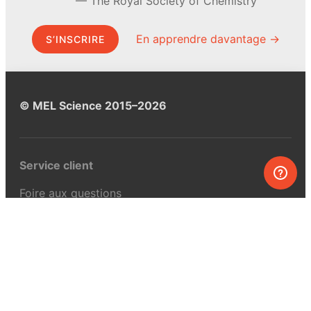
The Royal Society of Chemistry
En apprendre davantage →
S’INSCRIRE
© MEL Science 2015–2026
Service client
Foire aux questions
Poser une question
Mon MEL
MEL Science