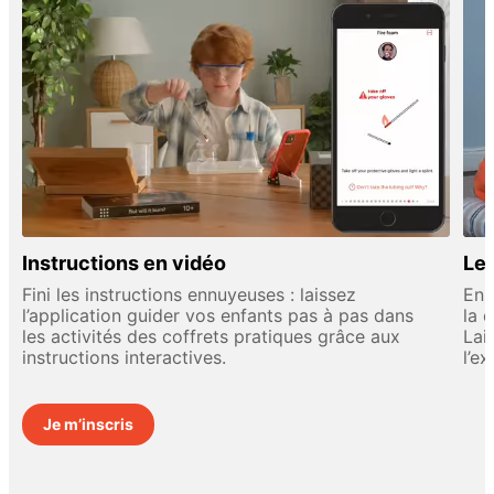
Instructions en vidéo
Leç
Fini les instructions ennuyeuses : laissez
En 
l’application guider vos enfants pas à pas dans
la 
les activités des coffrets pratiques grâce aux
Lai
instructions interactives.
l’e
Je m’inscris