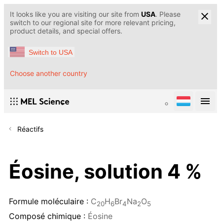
It looks like you are visiting our site from
USA
. Please
switch to our regional site for more relevant pricing,
product details, and special offers.
Switch to USA
Choose another country
Réactifs
Éosine, solution 4 %
Formule moléculaire :
C
H
Br
Na
O
20
6
4
2
5
Composé chimique :
Éosine