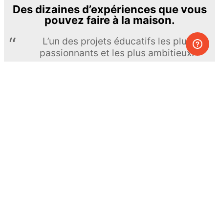
Des dizaines d’expériences que vous
pouvez faire à la maison.
L’un des projets éducatifs les plus
passionnants et les plus ambitieux.
The Royal Society of Chemistry
En apprendre davantage →
S’INSCRIRE
© MEL Science 2015–2026
Service client
Foire aux questions