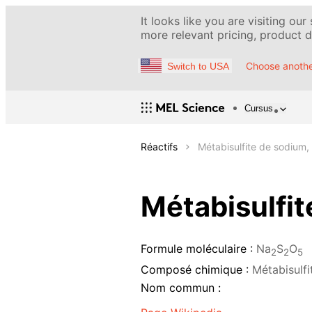
It looks like you are visiting our
more relevant pricing, product de
Choose anothe
Switch to USA
Cursus
Réactifs
Métabisulfite de sodium, 
Métabisulfit
Formule moléculaire :
Na
S
O
2
2
5
Composé chimique :
Métabisulf
Nom commun :