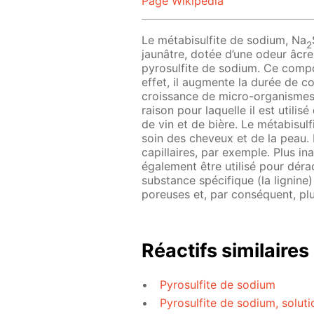
Page Wikipedia
Le métabisulfite de sodium, Na
2
jaunâtre, dotée d’une odeur âcre
pyrosulfite de sodium. Ce compo
effet, il augmente la durée de c
croissance de micro-organismes. 
raison pour laquelle il est utilis
de vin et de bière. Le métabisul
soin des cheveux et de la peau.
capillaires, par exemple. Plus in
également être utilisé pour dérac
substance spécifique (la lignine
poreuses et, par conséquent, plus
Réactifs similaires
Pyrosulfite de sodium
Pyrosulfite de sodium, soluti