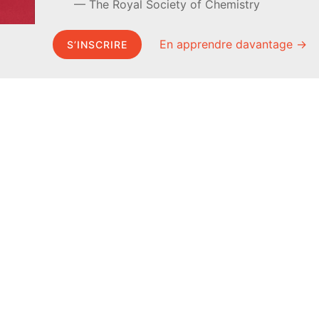
The Royal Society of Chemistry
En apprendre davantage →
S’INSCRIRE
MEL Science
À propos de MEL Science
Curiosity Box
À propos
WeAreInquisitive
Revue de presse
Programme d’affiliation
Conditions générales
Articles
Politique de confidentialité