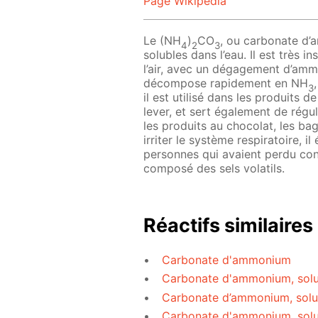
Page Wikipedia
Le (NH
)
CO
, ou carbonate d’
4
2
3
solubles dans l’eau. Il est très
l’air, avec un dégagement d’ammon
décompose rapidement en NH
3
il est utilisé dans les produits
lever, et sert également de régul
les produits au chocolat, les b
irriter le système respiratoire, il
personnes qui avaient perdu conn
composé des sels volatils.
Réactifs similaires
Carbonate d'ammonium
Carbonate d'ammonium, solu
Carbonate d’ammonium, solu
Carbonate d'ammonium, solu