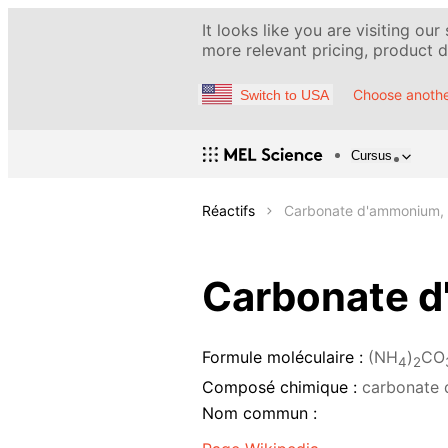
It looks like you are visiting our
more relevant pricing, product de
Choose anothe
Switch to USA
Cursus
Réactifs
Carbonate d'ammonium, s
Carbonate d
Formule moléculaire :
(NH
)
CO
4
2
Composé chimique :
carbonate
Nom commun :