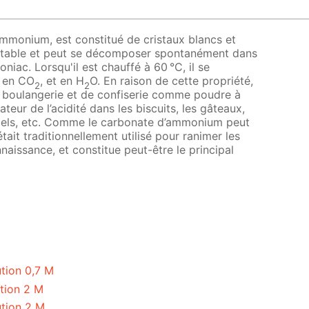
ammonium, est constitué de cristaux blancs et
 instable et peut se décomposer spontanément dans
iac. Lorsqu'il est chauffé à 60 °C, il se
, en CO
, et en H
O. En raison de cette propriété,
2
2
 de boulangerie et de confiserie comme poudre à
ateur de l’acidité dans les biscuits, les gâteaux,
agels, etc. Comme le carbonate d’ammonium peut
 était traditionnellement utilisé pour ranimer les
aissance, et constitue peut-être le principal
tion 0,7 M
tion 2 M
tion 2 M