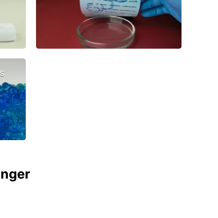
s
anger