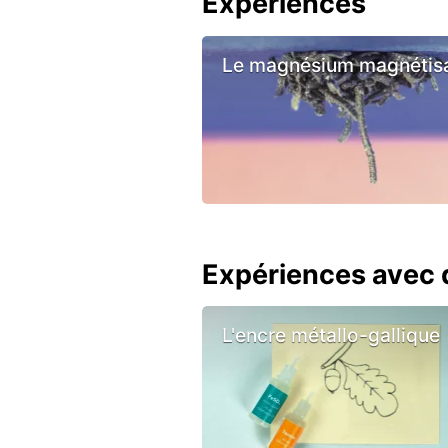
Expériences
Le magnésium magnétis
Expériences avec d
L'encre métallo-gallique