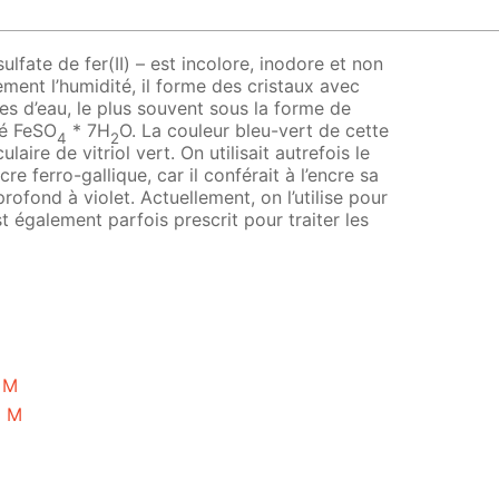
sulfate de fer(II) – est incolore, inodore et non
ement l’humidité, il forme des cristaux avec
es d’eau, le plus souvent sous la forme de
té FeSO
* 7H
O. La couleur bleu-vert de cette
4
2
aire de vitriol vert. On utilisait autrefois le
cre ferro-gallique, car il conférait à l’encre sa
profond à violet. Actuellement, on l’utilise pour
st également parfois prescrit pour traiter les
1 M
5 M