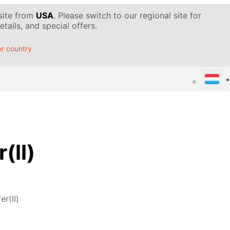
 site from
USA
. Please switch to our regional site for
tails, and special offers.
r country
(II)
er(II)