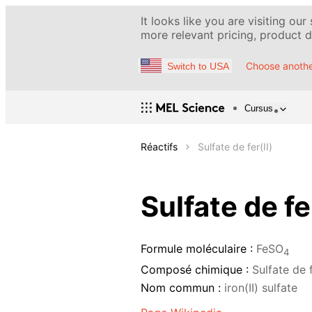
It looks like you are visiting our
more relevant pricing, product de
Choose anothe
Switch to USA
Cursus
Réactifs
Sulfate de fer(II)
Sulfate de fer
Formule moléculaire :
FeSO
4
Composé chimique :
Sulfate de f
Nom commun :
iron(II) sulfate