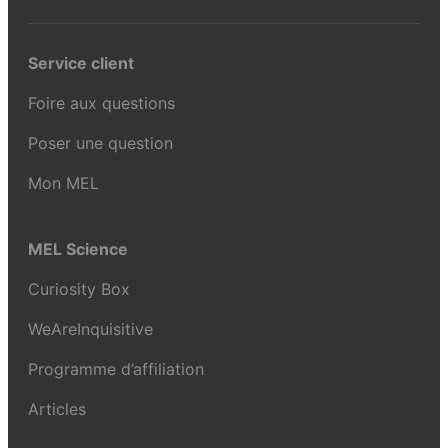
Service client
Foire aux questions
Poser une question
Mon MEL
MEL Science
Curiosity Box
WeAreInquisitive
Programme d’affiliation
Articles