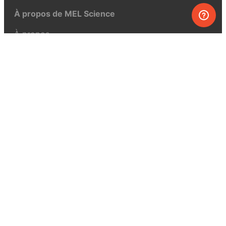
À propos de MEL Science
À propos
Revue de presse
Conditions générales
Politique de confidentialité
Pour la presse
Pour nous joindre
UK:
+44 808 281 2775
USA:
+1 (855) 971‑2330
support@melscience.com