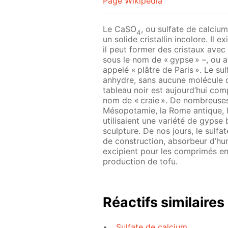
Page Wikipedia
Le CaSO
, ou sulfate de calciu
4
un solide cristallin incolore. Il 
il peut former des cristaux ave
sous le nom de « gypse » –, ou
appelé « plâtre de Paris ». Le sul
anhydre, sans aucune molécule d’
tableau noir est aujourd’hui co
nom de « craie ». De nombreuses
Mésopotamie, la Rome antique, l’
utilisaient une variété de gypse
sculpture. De nos jours, le sulfat
de construction, absorbeur d’hum
excipient pour les comprimés 
production de tofu.
Réactifs similaires
Sulfate de calcium