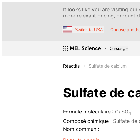
It looks like you are visiting our
more relevant pricing, product de
Choose anothe
Switch to USA
Cursus
Réactifs
Sulfate de calcium
Sulfate de c
Formule moléculaire :
CaSO
4
Composé chimique :
Sulfate de 
Nom commun :