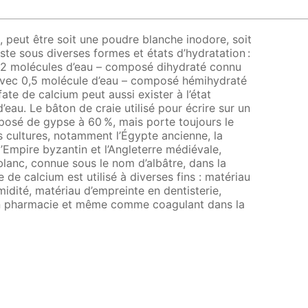
m, peut être soit une poudre blanche inodore, soit
existe sous diverses formes et états d’hydratation :
c 2 molécules d’eau – composé dihydraté connu
 avec 0,5 molécule d’eau – composé hémihydraté
fate de calcium peut aussi exister à l’état
eau. Le bâton de craie utilisé pour écrire sur un
mposé de gypse à 60 %, mais porte toujours le
 cultures, notamment l’Égypte ancienne, la
Empire byzantin et l’Angleterre médiévale,
 blanc, connue sous le nom d’albâtre, dans la
e de calcium est utilisé à diverses fins : matériau
idité, matériau d’empreinte en dentisterie,
en pharmacie et même comme coagulant dans la