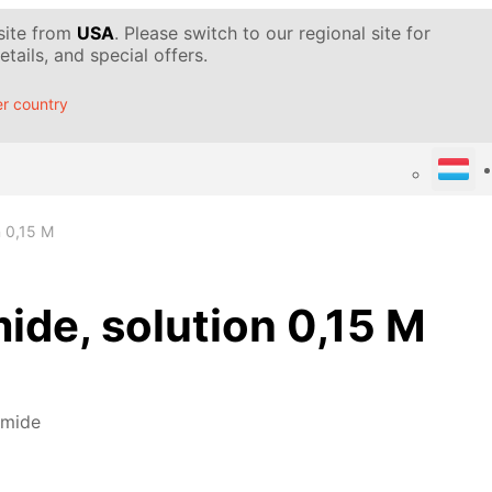
 site from
USA
. Please switch to our regional site for
tails, and special offers.
r country
n 0,15 M
de, solution 0,15 M
omide