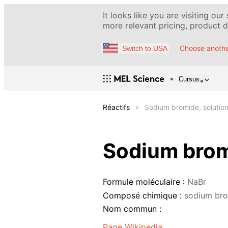
It looks like you are visiting our
more relevant pricing, product de
Choose anothe
Switch to USA
Cursus
Réactifs
Sodium bromide, solutio
Sodium bromi
Formule moléculaire :
NaBr
Composé chimique :
sodium br
Nom commun :
Page Wikipedia