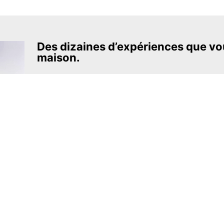
Des dizaines d’expériences que vou
maison.
L’un des projets éducatifs les plus pas
ambitieux.
The Royal Society of Chemistry
En apprendre davantage →
S’INSCRIRE