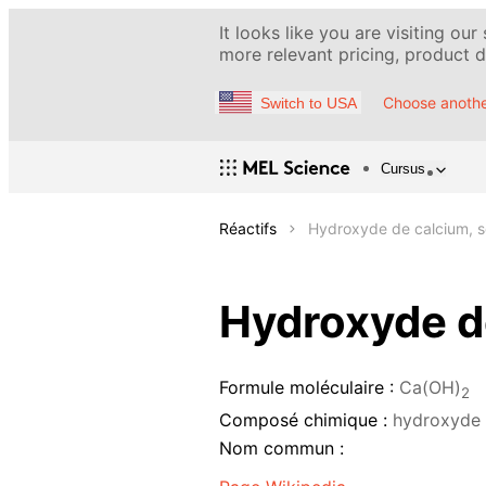
It looks like you are visiting our
more relevant pricing, product de
Choose anothe
Switch to USA
Cursus
Réactifs
Hydroxyde de calcium, so
Hydroxyde de
Formule moléculaire :
Ca(OH)
2
Composé chimique :
hydroxyde 
Nom commun :