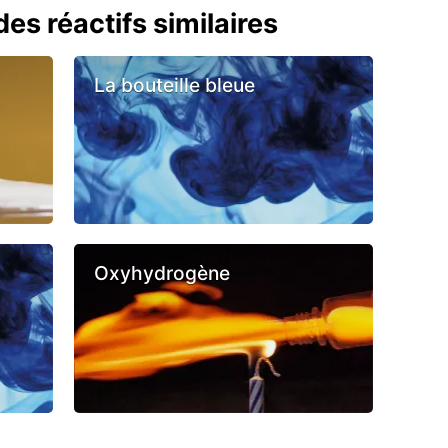
es réactifs similaires
La bouteille bleue
Oxyhydrogène