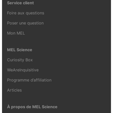
Service client
Foire aux questions
Poser une question
Mon MEL
MEL Science
Curiosity Box
WeAreInquisitive
Programme d’affiliation
Articles
À propos de MEL Science