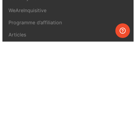
WeAreInquisitive
Programme d’affiliation
Articles
À propos de MEL Science
À propos
Revue de presse
Conditions générales
Politique de confidentialité
Pour la presse
Pour nous joindre