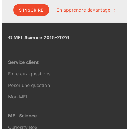
En apprendre davantage →
S’INSCRIRE
© MEL Science 2015–2026
Service client
Foire aux questions
Poser une question
Mon MEL
MEL Science
Curiosity Box