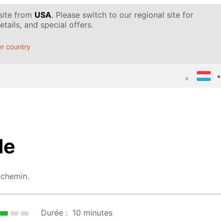
 site from
USA
. Please switch to our regional site for
tails, and special offers.
r country
de
 chemin.
Durée :
10 minutes