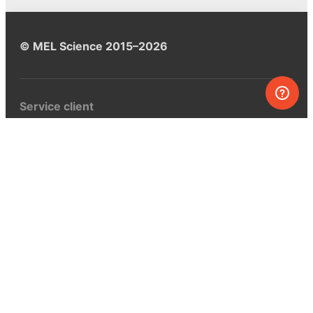
© MEL Science 2015–2026
Service client
Foire aux questions
Poser une question
Mon MEL
MEL Science
Curiosity Box
WeAreInquisitive