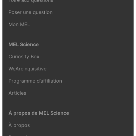
Foire aux questions
Poser une question
Mon MEL
MEL Science
Curiosity Box
WeAreInquisitive
Programme d’affiliation
Articles
À propos de MEL Science
À propos