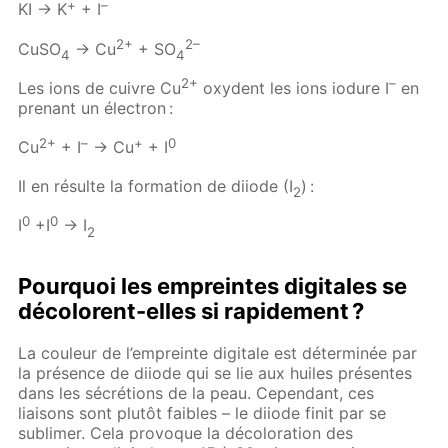
+
–
KI → K
+ I
2+
2–
CuSO
→ Cu
+ SO
4
4
2+
–
Les ions de cuivre Cu
oxydent les ions iodure I
en
prenant un électron :
2+
–
+
0
Cu
+ I
→ Cu
+ I
Il en résulte la formation de diiode (I
) :
2
0
0
I
+I
→ I
2
Pourquoi les empreintes digitales se
décolorent-elles si rapidement ?
La couleur de l’empreinte digitale est déterminée par
la présence de diiode qui se lie aux huiles présentes
dans les sécrétions de la peau. Cependant, ces
liaisons sont plutôt faibles – le diiode finit par se
sublimer. Cela provoque la décoloration des