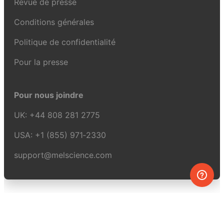
Revue de presse
Conditions générales
Politique de confidentialité
Pour la presse
Pour nous joindre
UK:
+44 808 281 2775
USA:
+1 (855) 971‑2330
support@melscience.com