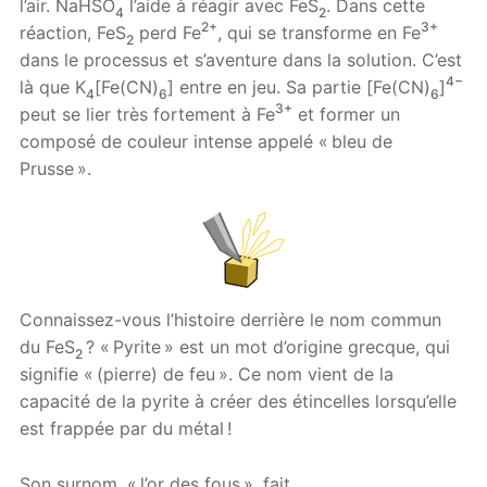
l’air. NaHSO
l’aide à réagir avec FeS
. Dans cette
4
2
2+
3+
réaction, FeS
perd Fe
, qui se transforme en Fe
2
dans le processus et s’aventure dans la solution. C’est
4−
là que K
[Fe(CN)
] entre en jeu. Sa partie [Fe(CN)
]
4
6
6
3+
peut se lier très fortement à Fe
et former un
composé de couleur intense appelé « bleu de
Prusse ».
Connaissez-vous l’histoire derrière le nom commun
du FeS
? « Pyrite » est un mot d’origine grecque, qui
2
signifie « (pierre) de feu ». Ce nom vient de la
capacité de la pyrite à créer des étincelles lorsqu’elle
est frappée par du métal !
Son surnom, « l’or des fous », fait