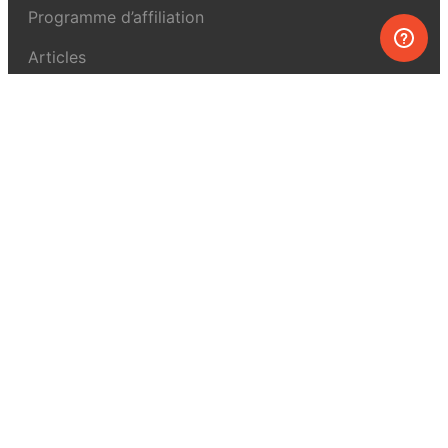
Programme d’affiliation
Articles
À propos de MEL Science
À propos
Revue de presse
Conditions générales
Politique de confidentialité
Pour la presse
Pour nous joindre
UK:
+44 808 281 2775