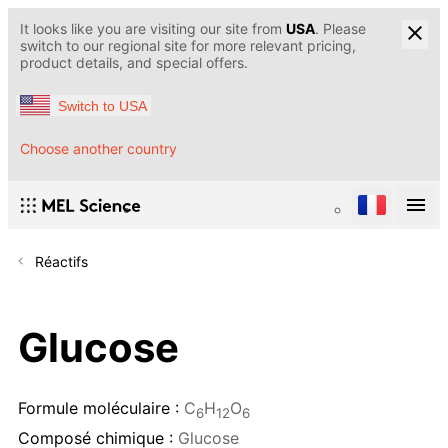
It looks like you are visiting our site from
USA
. Please
switch to our regional site for more relevant pricing,
product details, and special offers.
Switch to USA
Choose another country
Réactifs
Glucose
Formule moléculaire :
C
H
O
6
12
6
Composé chimique :
Glucose