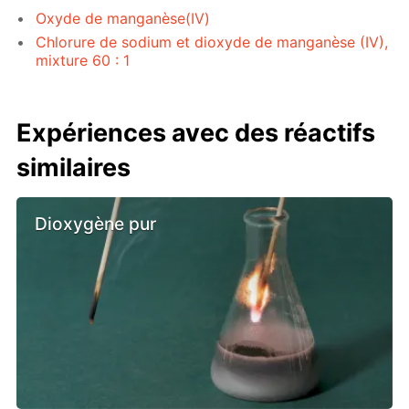
Oxyde de manganèse(IV)
Chlorure de sodium et dioxyde de manganèse (IV),
mixture 60 : 1
Expériences avec des réactifs
similaires
Dioxygène pur