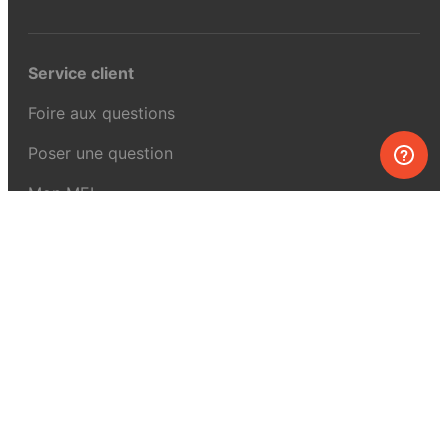
Service client
Foire aux questions
Poser une question
Mon MEL
MEL Science
Curiosity Box
WeAreInquisitive
Programme d’affiliation
Articles