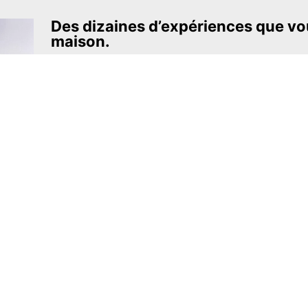
Des dizaines d’expériences que vou
maison.
L’un des projets éducatifs les plus pas
ambitieux.
The Royal Society of Chemistry
En apprendre davantage →
S’INSCRIRE
MEL Science
À propos de MEL Science