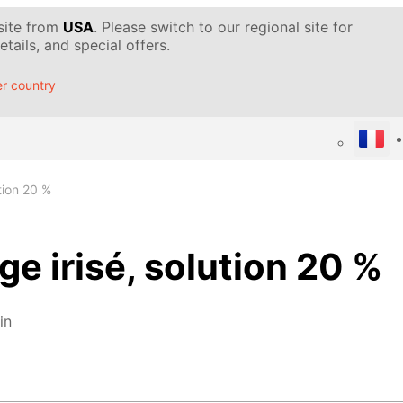
 site from
USA
. Please switch to our regional site for
tails, and special offers.
r country
ution 20 %
ge irisé, solution 20 %
in